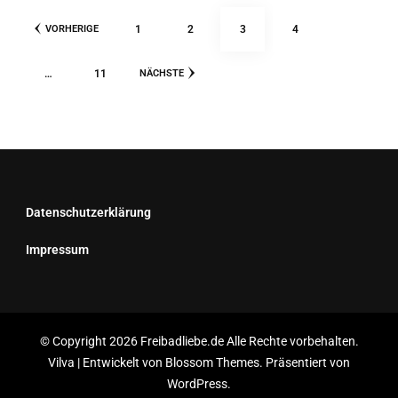
Seitennummerierung
SEITE
SEITE
SEITE
SEITE
1
2
3
4
VORHERIGE
der
Beiträge
SEITE
…
11
NÄCHSTE
Datenschutzerklärung
Impressum
© Copyright 2026 Freibadliebe.de Alle Rechte vorbehalten.
Vilva | Entwickelt von
Blossom Themes
. Präsentiert von
WordPress
.