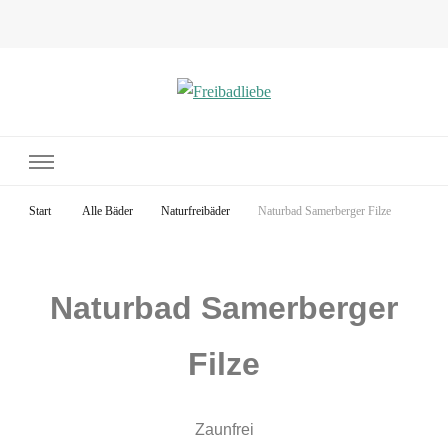
Freibadliebe
best of public swimming
Start
Alle Bäder
Naturfreibäder
Naturbad Samerberger Filze
Naturbad Samerberger
Filze
Zaunfrei