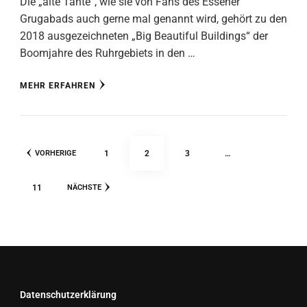
Die „alte Tante“, wie sie von Fans des Essener
Grugabads auch gerne mal genannt wird, gehört zu den
2018 ausgezeichneten „Big Beautiful Buildings“ der
Boomjahre des Ruhrgebiets in den …
MEHR ERFAHREN
Seitennummerierung
SEITE
SEITE
SEITE
1
2
3
…
VORHERIGE
der
Beiträge
SEITE
11
NÄCHSTE
Datenschutzerklärung